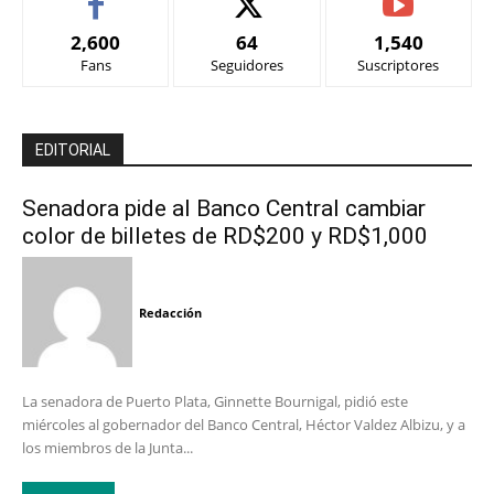
2,600
64
1,540
Fans
Seguidores
Suscriptores
EDITORIAL
Senadora pide al Banco Central cambiar
color de billetes de RD$200 y RD$1,000
Redacción
La senadora de Puerto Plata, Ginnette Bournigal, pidió este
miércoles al gobernador del Banco Central, Héctor Valdez Albizu, y a
los miembros de la Junta...