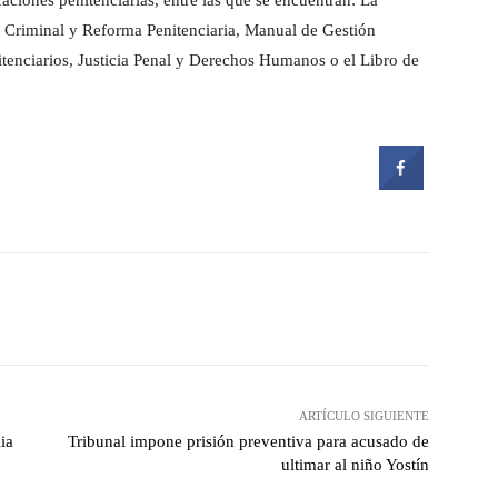
aciones penitenciarias, entre las que se encuentran: La
a Criminal y Reforma Penitenciaria, Manual de Gestión
itenciarios, Justicia Penal y Derechos Humanos o el Libro de
witter
Pinterest
WhatsApp
ARTÍCULO SIGUIENTE
ia
Tribunal impone prisión preventiva para acusado de
ultimar al niño Yostín