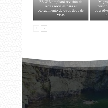
EE.UU. ampliará revisión de
Migrac
redes sociales para el
person
otorgamiento de otros tipos de
operativ
visas
i