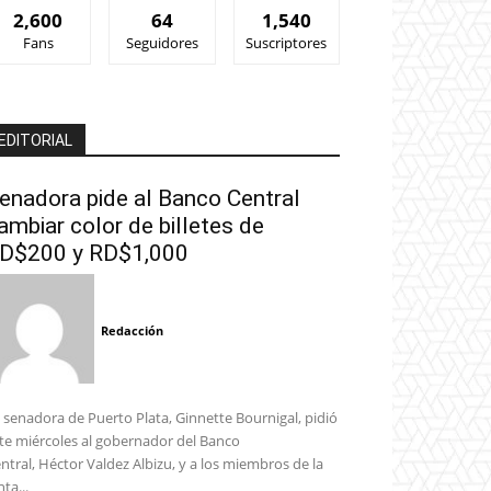
2,600
64
1,540
Fans
Seguidores
Suscriptores
EDITORIAL
enadora pide al Banco Central
ambiar color de billetes de
D$200 y RD$1,000
Redacción
 senadora de Puerto Plata, Ginnette Bournigal, pidió
te miércoles al gobernador del Banco
ntral, Héctor Valdez Albizu, y a los miembros de la
nta...