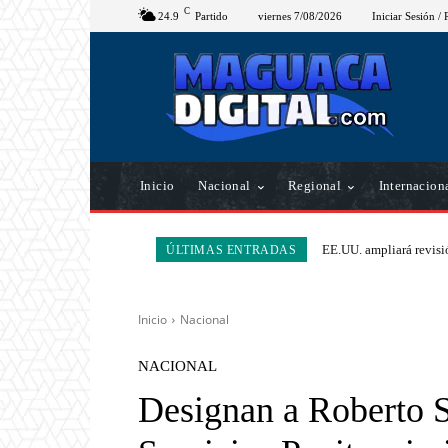
C
24.9
Partido
viernes 7/08/2026
Iniciar Sesión / 
Inicio
Nacional
Regional
Internacion
EE.UU. ampliará revisió
ÚLTIMAS ENTRADAS
Inicio
Nacional
NACIONAL
Designan a Roberto S