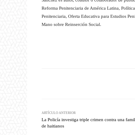
Sánchez es autor, coautor o colaborador de public
Reforma Penitenciaria de América Latina, Polític
Penitenciaria, Oferta Educativa para Estudios Pen
Mano sobre Reinserción Social.
Facebook
T
Cuota
ARTÍCULO ANTERIOR
La Policía investiga triple crimen contra una famil
de haitianos