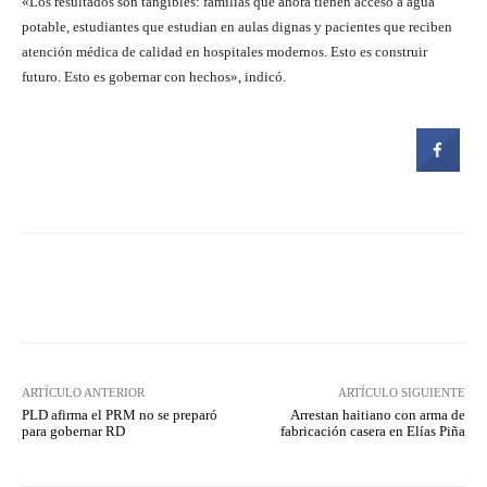
«Los resultados son tangibles: familias que ahora tienen acceso a agua
potable, estudiantes que estudian en aulas dignas y pacientes que reciben
atención médica de calidad en hospitales modernos. Esto es construir
futuro. Esto es gobernar con hechos», indicó.
Facebook
Twitter
Pinterest
ARTÍCULO ANTERIOR
ARTÍCULO SIGUIENTE
PLD afirma el PRM no se preparó
Arrestan haitiano con arma de
para gobernar RD
fabricación casera en Elías Piña