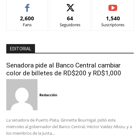
2,600
64
1,540
Fans
Seguidores
Suscriptores
EDITORIAL
Senadora pide al Banco Central cambiar
color de billetes de RD$200 y RD$1,000
Redacción
La senadora de Puerto Plata, Ginnette Bournigal, pidió este
miércoles al gobernador del Banco Central, Héctor Valdez Albizu, y a
los miembros de la Junta...