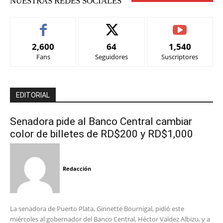
NUESTRAS REDES SOCIALES
2,600
64
1,540
Fans
Seguidores
Suscriptores
EDITORIAL
Senadora pide al Banco Central cambiar
color de billetes de RD$200 y RD$1,000
Redacción
La senadora de Puerto Plata, Ginnette Bournigal, pidió este
miércoles al gobernador del Banco Central, Héctor Valdez Albizu, y a