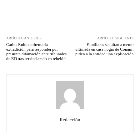
Facebook
Twitter
Pinterest
ARTÍCULO ANTERIOR
ARTÍCULO SIGUIENTE
Carlos Rubio enfrentaría
Familiares sepultan a menor
extradición para responder por
ultimada en casa hogar de Conani;
presunta difamación ante tribunales
piden a la entidad una explicación
de RD tras ser declarado en rebeldía
Redacción