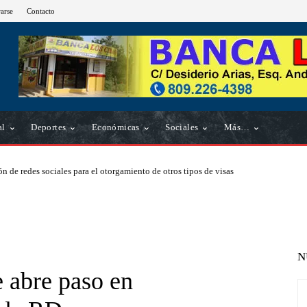
rarse
Contacto
al
Deportes
Económicas
Sociales
Más…
n de redes sociales para el otorgamiento de otros tipos de visas
N
 abre paso en