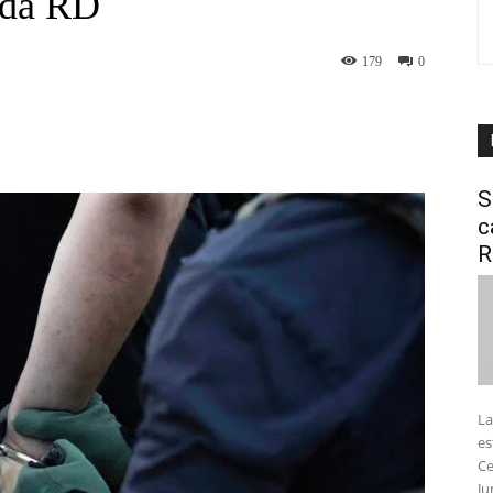
ida RD
179
0
interest
WhatsApp
S
c
R
La
es
Ce
Ju