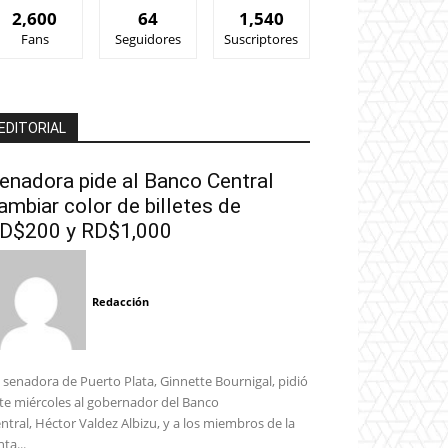
2,600
64
1,540
Fans
Seguidores
Suscriptores
EDITORIAL
enadora pide al Banco Central
ambiar color de billetes de
D$200 y RD$1,000
Redacción
 senadora de Puerto Plata, Ginnette Bournigal, pidió
te miércoles al gobernador del Banco
ntral, Héctor Valdez Albizu, y a los miembros de la
nta...