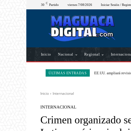
C
30
Partido
viernes 7/08/2026
Iniciar Sesión / Regist
Inicio
Nacional
Regional
Internacion
EE.UU. ampliará revisió
ÚLTIMAS ENTRADAS
Inicio
Internacional
INTERNACIONAL
Crimen organizado se