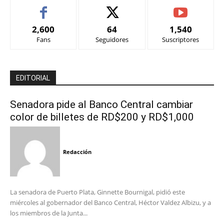
2,600
64
1,540
Fans
Seguidores
Suscriptores
EDITORIAL
Senadora pide al Banco Central cambiar
color de billetes de RD$200 y RD$1,000
Redacción
La senadora de Puerto Plata, Ginnette Bournigal, pidió este
miércoles al gobernador del Banco Central, Héctor Valdez Albizu, y a
los miembros de la Junta...