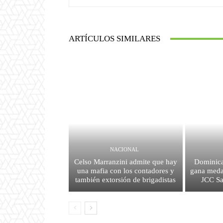
ARTÍCULOS SIMILARES
NACIONAL
Celso Marranzini admite que hay
Dominica
una mafia con los contadores y
gana medal
también extorsión de brigadistas
JCC S