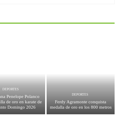
DEPORTES
DEPORTES
na Penelope Polanco
la de oro en karate de
Ferdy Agramonte conquista
anto Domingo 2026
medalla de oro en los 800 metros