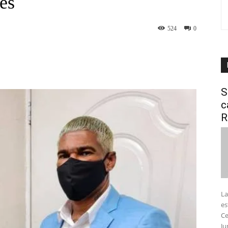
es
524
0
interest
WhatsApp
S
c
R
La
es
Ce
Ju