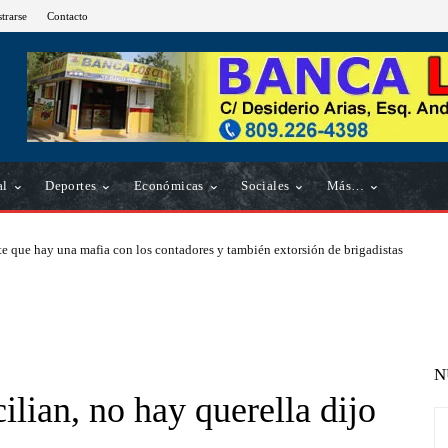
strarse
Contacto
al
Deportes
Económicas
Sociales
Más…
e que hay una mafia con los contadores y también extorsión de brigadistas
N
lian, no hay querella dijo