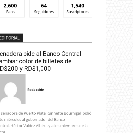
2,600
64
1,540
Fans
Seguidores
Suscriptores
EDITORIAL
enadora pide al Banco Central
ambiar color de billetes de
D$200 y RD$1,000
Redacción
 senadora de Puerto Plata, Ginnette Bournigal, pidió
te miércoles al gobernador del Banco
ntral, Héctor Valdez Albizu, y a los miembros de la
nta...