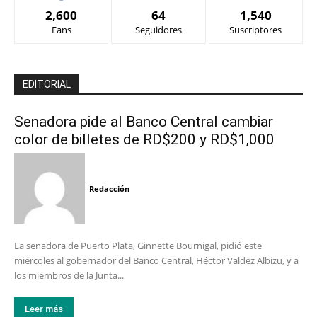
2,600
64
1,540
Fans
Seguidores
Suscriptores
EDITORIAL
Senadora pide al Banco Central cambiar
color de billetes de RD$200 y RD$1,000
Redacción
La senadora de Puerto Plata, Ginnette Bournigal, pidió este
miércoles al gobernador del Banco Central, Héctor Valdez Albizu, y a
los miembros de la Junta...
Leer más