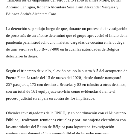
También los ex empleados del aeropuerto Pablo Mariñez Morfe, Edwin
Antonio Lantigua, Roberto Alcantara Sosa, Paul Alexander Vásquez y
Edinson Andrés Alcántara Caro.
La detención se produjo luego de que, durante un proceso de investigación
de poco más de un año, se determinó que el grupo aprovechó el inicio de la
pandemia para introducir ocho maletas cargadas de cocaína en la bodega
de una aeronave tipo B-787-800 en la cual las autoridades de Belgica
detectaron la droga.
Según el itinerario de vuelo, el avión ocupó la puerta A-5 del aeropuerto de
Puerto Plata la tarde del 15 de marzo del 2020, desde donde transportó
257 pasajeros, 175 con destino a Bruselas y 82 en tránsito a otros destinos,
con un total de 161 equipajes.e servirán como evidencias durante el
proceso judicial en el país en contra de los implicados.
Oficiales investigadores de la DNCD, y en coordinación con el Ministerio
Público, realizaron reuniones virtuales y por mensajería electrónica con
las autoridades del Reino de Bélgica para lograr una investigación
conjunta que determinó la responsabilidad de las ocho personas