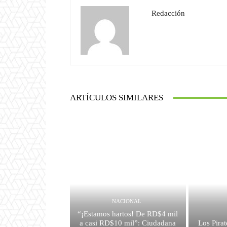
Redacción
ARTÍCULOS SIMILARES
NACIONAL
“¡Estamos hartos! De RD$4 mil
a casi RD$10 mil”: Ciudadana
Los Pirat