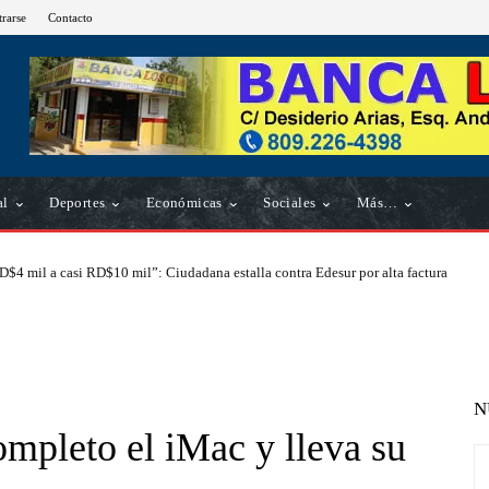
trarse
Contacto
al
Deportes
Económicas
Sociales
Más…
D$4 mil a casi RD$10 mil”: Ciudadana estalla contra Edesur por alta factura
N
ompleto el iMac y lleva su