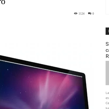
ro
1124
0
interest
WhatsApp
S
c
R
La
es
Ce
Ju