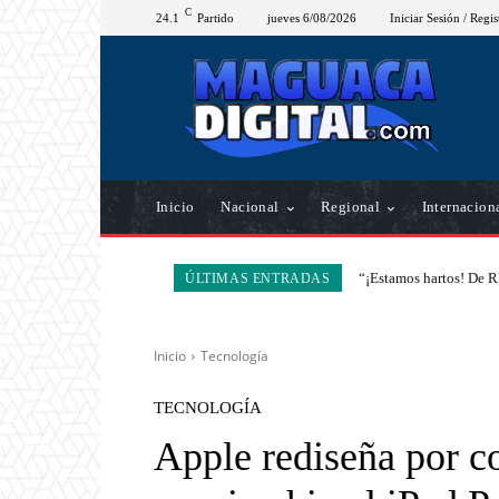
C
24.1
Partido
jueves 6/08/2026
Iniciar Sesión / Regis
Inicio
Nacional
Regional
Internacion
“¡Estamos hartos! De R
ÚLTIMAS ENTRADAS
Inicio
Tecnología
TECNOLOGÍA
Apple rediseña por c