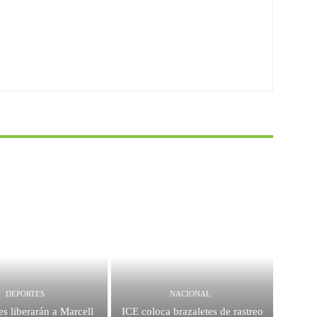
DEPORTES
NACIONAL
es liberarán a Marcell
ICE coloca brazaletes de rastreo