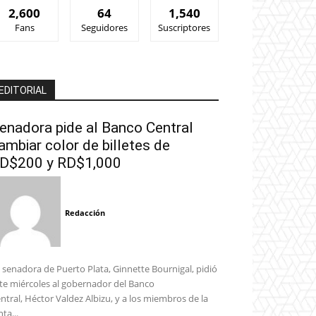
2,600
64
1,540
Fans
Seguidores
Suscriptores
EDITORIAL
enadora pide al Banco Central
ambiar color de billetes de
D$200 y RD$1,000
Redacción
 senadora de Puerto Plata, Ginnette Bournigal, pidió
te miércoles al gobernador del Banco
ntral, Héctor Valdez Albizu, y a los miembros de la
nta...