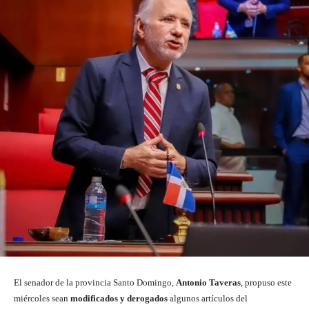
El senador de la provincia Santo Domingo,
Antonio Taveras
, propuso este
miércoles sean
modificados y derogados
algunos artículos del