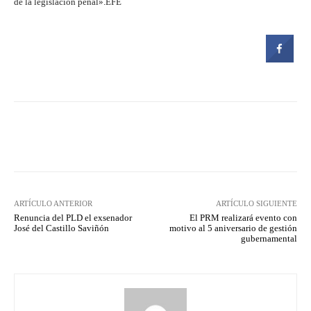
de la legislación penal».EFE
Facebook
Twitter
Pinterest
ARTÍCULO ANTERIOR
ARTÍCULO SIGUIENTE
Renuncia del PLD el exsenador
El PRM realizará evento con
José del Castillo Saviñón
motivo al 5 aniversario de gestión
gubernamental