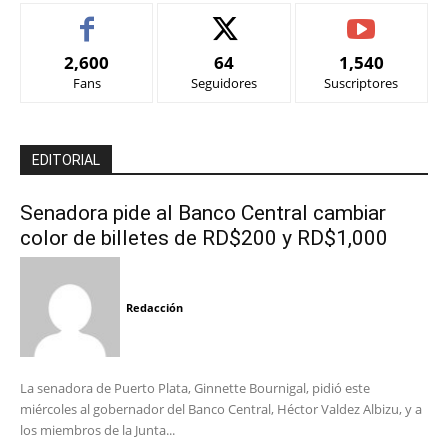
2,600
64
1,540
Fans
Seguidores
Suscriptores
EDITORIAL
Senadora pide al Banco Central cambiar
color de billetes de RD$200 y RD$1,000
Redacción
La senadora de Puerto Plata, Ginnette Bournigal, pidió este
miércoles al gobernador del Banco Central, Héctor Valdez Albizu, y a
los miembros de la Junta...