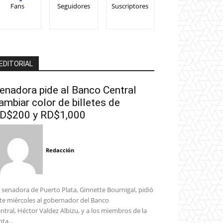
Fans
Seguidores
Suscriptores
EDITORIAL
enadora pide al Banco Central
ambiar color de billetes de
D$200 y RD$1,000
Redacción
 senadora de Puerto Plata, Ginnette Bournigal, pidió
te miércoles al gobernador del Banco
ntral, Héctor Valdez Albizu, y a los miembros de la
nta...