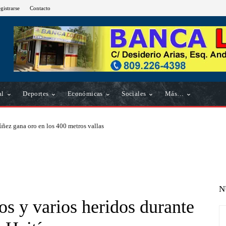
gistrarse
Contacto
al
Deportes
Económicas
Sociales
Más…
ñez gana oro en los 400 metros vallas
N
os y varios heridos durante