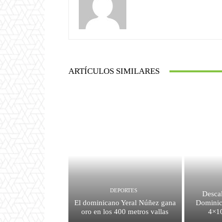
ARTÍCULOS SIMILARES
DEPORTES
Descal
El dominicano Yeral Núñez gana
Dominic
oro en los 400 metros vallas
4×10