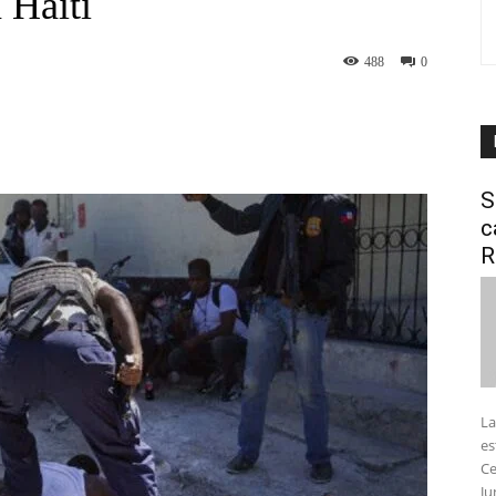
 Haití
488
0
interest
WhatsApp
S
c
R
La
es
Ce
Ju