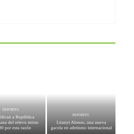
DEPORTES
DEPORTES
ifican a República
ana del relevo mixto
Liranyi Alonso, una nueva
0 por esta razón
gacela en atletismo internacional