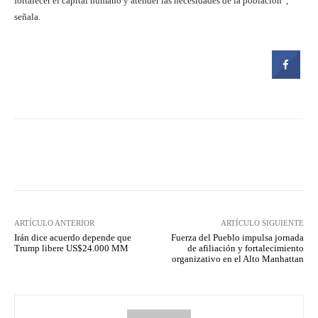
fortalecer el capital humano y atender las necesidades de la población”,
señala.
Facebook
Twitter
Pinterest
ARTÍCULO ANTERIOR
ARTÍCULO SIGUIENTE
Irán dice acuerdo depende que
Fuerza del Pueblo impulsa jornada
Trump libere US$24.000 MM
de afiliación y fortalecimiento
organizativo en el Alto Manhattan