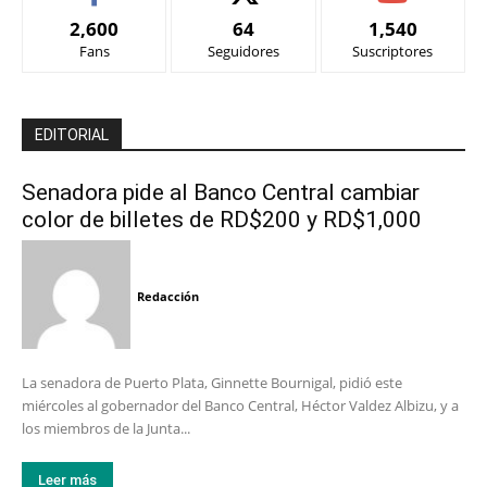
2,600
64
1,540
Fans
Seguidores
Suscriptores
EDITORIAL
Senadora pide al Banco Central cambiar
color de billetes de RD$200 y RD$1,000
Redacción
La senadora de Puerto Plata, Ginnette Bournigal, pidió este
miércoles al gobernador del Banco Central, Héctor Valdez Albizu, y a
los miembros de la Junta...
Leer más