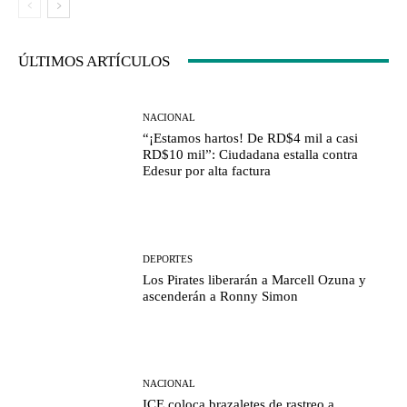
ÚLTIMOS ARTÍCULOS
NACIONAL
“¡Estamos hartos! De RD$4 mil a casi
RD$10 mil”: Ciudadana estalla contra
Edesur por alta factura
DEPORTES
Los Pirates liberarán a Marcell Ozuna y
ascenderán a Ronny Simon
NACIONAL
ICE coloca brazaletes de rastreo a