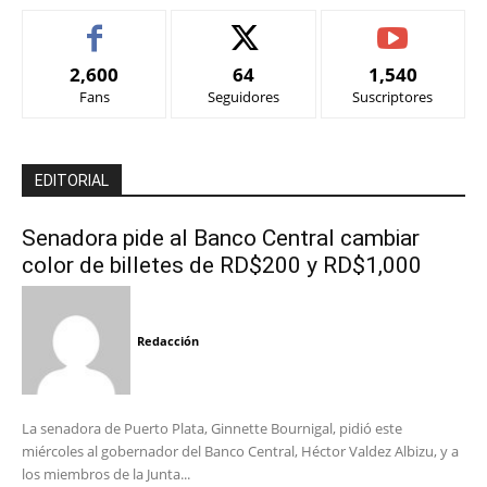
2,600
64
1,540
Fans
Seguidores
Suscriptores
EDITORIAL
Senadora pide al Banco Central cambiar
color de billetes de RD$200 y RD$1,000
Redacción
La senadora de Puerto Plata, Ginnette Bournigal, pidió este
miércoles al gobernador del Banco Central, Héctor Valdez Albizu, y a
los miembros de la Junta...