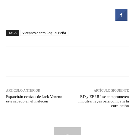
TAGS
vicepresidenta Raquel Peña
Facebook
Twitter
Pinterest
ARTÍCULO ANTERIOR
ARTÍCULO SIGUIENTE
Esparcirán cenizas de Jack Veneno
RD y EE.UU. se comprometen
este sábado en el malecón
impulsar leyes para combatir la
corrupción