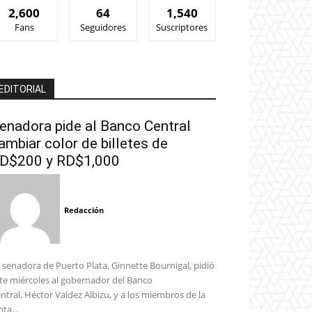
2,600
64
1,540
Fans
Seguidores
Suscriptores
EDITORIAL
enadora pide al Banco Central
ambiar color de billetes de
D$200 y RD$1,000
Redacción
 senadora de Puerto Plata, Ginnette Bournigal, pidió
te miércoles al gobernador del Banco
ntral, Héctor Valdez Albizu, y a los miembros de la
nta...