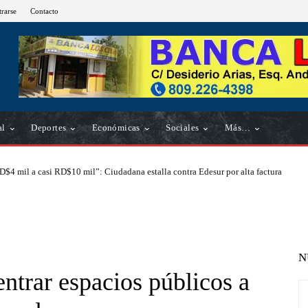
trarse
Contacto
al
Deportes
Económicas
Sociales
Más…
D$4 mil a casi RD$10 mil”: Ciudadana estalla contra Edesur por alta factura
N
ntrar espacios públicos a