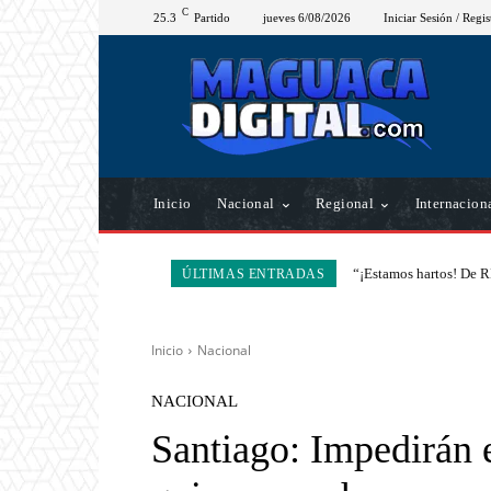
C
25.3
Partido
jueves 6/08/2026
Iniciar Sesión / Regis
Inicio
Nacional
Regional
Internacion
“¡Estamos hartos! De R
ÚLTIMAS ENTRADAS
Inicio
Nacional
NACIONAL
Santiago: Impedirán e