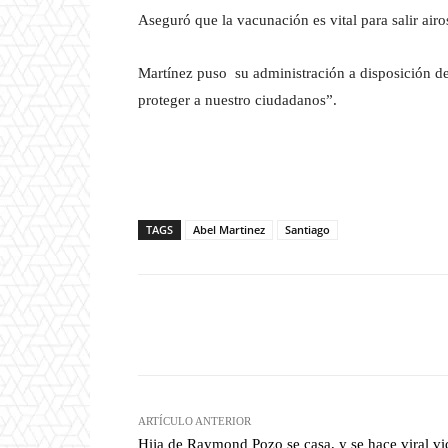
Aseguró que la vacunación es vital para salir airo
Martínez puso su administración a disposición de
proteger a nuestro ciudadanos”.
TAGS
Abel Martinez
Santiago
Facebook
T
Cuota
ARTÍCULO ANTERIOR
Hija de Raymond Pozo se casa, y se hace viral v