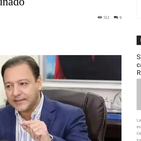
cunado
512
0
interest
WhatsApp
S
c
R
La
es
Ce
Ju